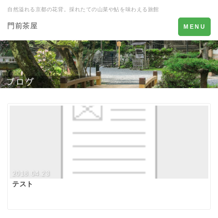
自然溢れる京都の花背。採れたての山菜や鮎を味わえる旅館
門前茶屋
Toggle
MENU
navigation
2018.04.23
テスト