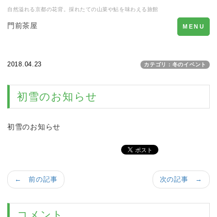
自然溢れる京都の花背。採れたての山菜や鮎を味わえる旅館
門前茶屋
Toggle
MENU
navigation
2018.04.23
カテゴリ：冬のイベント
初雪のお知らせ
初雪のお知らせ
← 前の記事
次の記事 →
コメント